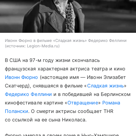
Ивонн Фюрно в фильме «Сладкая жизнь» Федерико Феллини
источник:
Legion-Media.ru
В США на 97-м году жизни скончалась
французская характерная актриса театра и кино
Ивонн Фюрно
(настоящее имя — Ивонн Элизабет
Скатчерд), снявшаяся в фильме «
Сладкая жизнь
»
Федерико Феллини
и в победившей на Берлинском
кинофестивале картине «
Отвращение
»
Романа
Полански
. О смерти актрисы сообщает THR
со ссылкой на ее сына Николаса.
Фюрно умерла в своем доме в Нью-Хэмпшире