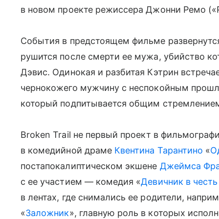
в новом проекте режиссера Джонни Ремо («Р
События в предстоящем фильме развернутся 
рушится после смерти ее мужа, убийство ко
Дэвис. Одинокая и разбитая Кэтрин встреча
чернокожего мужчину с неспокойным прошлым
который подпитывается общим стремлением
Broken Trail не первый проект в фильмограф
в комедийной драме
Квентина Тарантино
«
О
постапокалиптическом экшене
Джеймса Фр
с ее участием — комедия «
Девичник в честь
в лентах, где снимались ее родители, наприм
«
Заложник
», главную роль в которых испол