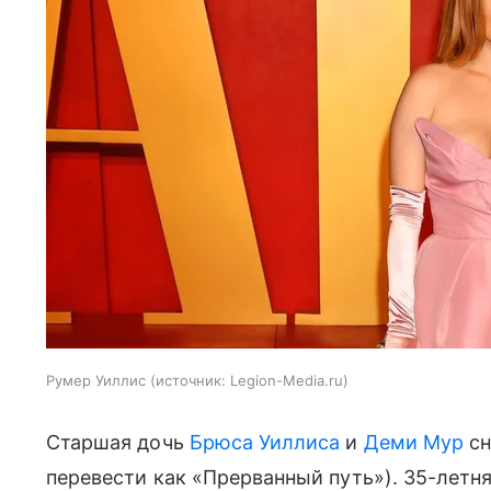
Румер Уиллис
источник:
Legion-Media.ru
Старшая дочь
Брюса Уиллиса
и
Деми Мур
сн
перевести как «Прерванный путь»). 35-летн