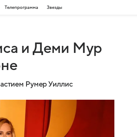
Телепрограмма
Звезды
иса и Деми Мур
рне
частием Румер Уиллис