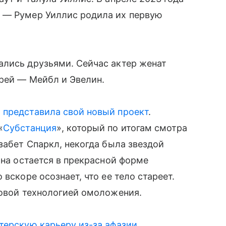
 — Румер Уиллис родила их первую
ались друзьями. Сейчас актер женат
рей — Мейбл и Эвелин.
 представила свой новый проект
.
«
Субстанция
», который по итогам смотра
забет Спаркл, некогда была звездой
Она остается в прекрасной форме
вскоре осознает, что ее тело стареет.
новой технологией омоложения.
терскую карьеру из-за афазии
.