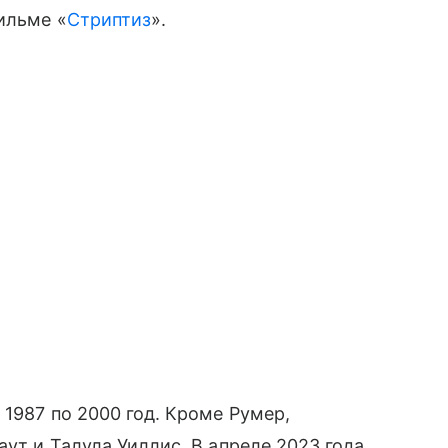
ильме «
Стриптиз
».
1987 по 2000 год. Кроме Румер,
ут и Талула Уиллис. В апреле 2023 года