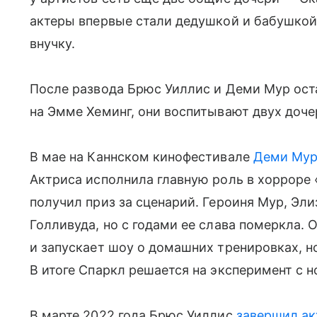
актеры впервые стали дедушкой и бабушкой
внучку.
После развода Брюс Уиллис и Деми Мур ост
на Эмме Хеминг, они воспитывают двух доче
В мае на Каннском кинофестивале
Деми Мур
Актриса исполнила главную роль в хорроре 
получил приз за сценарий. Героиня Мур, Эли
Голливуда, но с годами ее слава померкла. 
и запускает шоу о домашних тренировках, но 
В итоге Спаркл решается на эксперимент с 
В марте 2022 года Брюс Уиллис
завершил ак