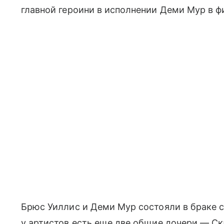
главной героини в исполнении Деми Мур в ф
Брюс Уиллис и Деми Мур состояли в браке с 
у артистов есть еще две общие дочери — Ска