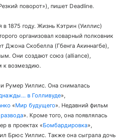
езкий поворот»), пишет Deadline.
в 1875 году. Жизнь Кэтрин (Уиллис)
торого организовал коварный полковник
ет Джона Скобелла (Гбенга Акиннагбе),
. Они создают союз (alliance),
 к возмездию.
ии Румер Уиллис. Она снималась
днажды… в Голливуде
»,
анко
«
Мир будущего
». Недавний фильм
 развода
». Кроме того, она появлялась
ер в проектах «
Бомбардировка
»,
нил Брюс Уиллис. Также она сыграла дочь