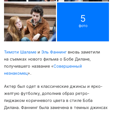
5
фото
Тимоти Шаламе
и
Эль Фаннинг
вновь заметили
на съемках нового фильма о Бобе Дилане,
получившего название «
Совершенный
незнакомец
».
Актер был одет в классические джинсы и ярко-
желтую футболку, дополнив образ ретро-
пиджаком коричневого цвета в стиле Боба
Дилана. Фаннинг была замечена в темных джинсах