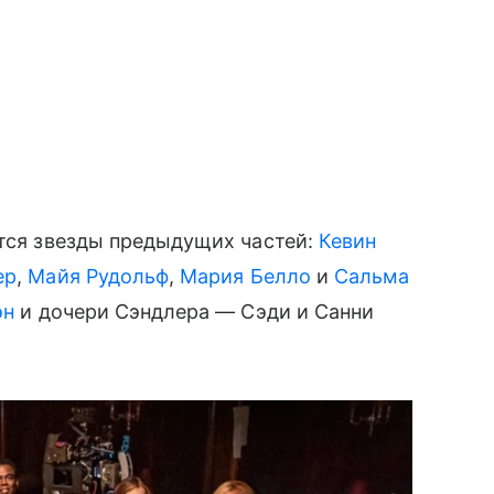
тся звезды предыдущих частей:
Кевин
ер
,
Майя Рудольф
,
Мария Белло
и
Сальма
эн
и дочери Сэндлера — Сэди и Санни