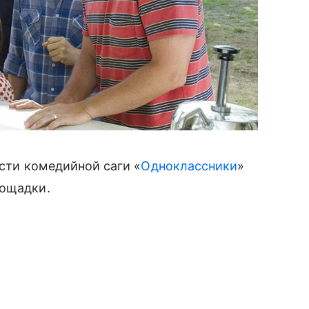
асти комедийной саги «
Одноклассники
»
лощадки.