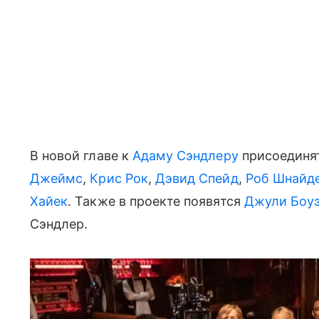
В новой главе к
Адаму Сэндлеру
присоединя
Джеймс
,
Крис Рок
,
Дэвид Спейд
,
Роб Шнайд
Хайек
. Также в проекте появятся
Джули Боу
Сэндлер.