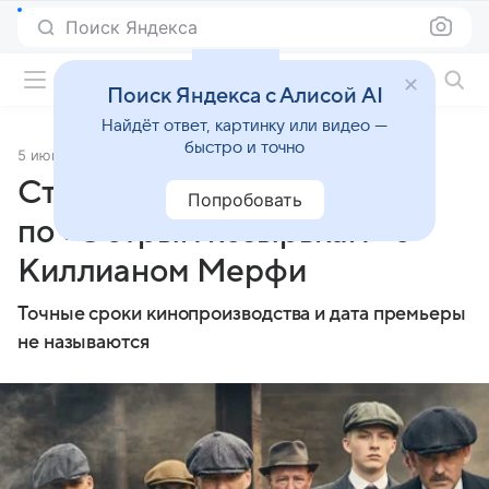
Поиск Яндекса
Фильмы онлайн
Поиск Яндекса с Алисой AI
Найдёт ответ, картинку или видео —
быстро и точно
5 июня 2024
Источник:
РБК Life
Стартовали съемки фильма
Попробовать
по «Острым козырькам» с
Киллианом Мерфи
Точные сроки кинопроизводства и дата премьеры
не называются