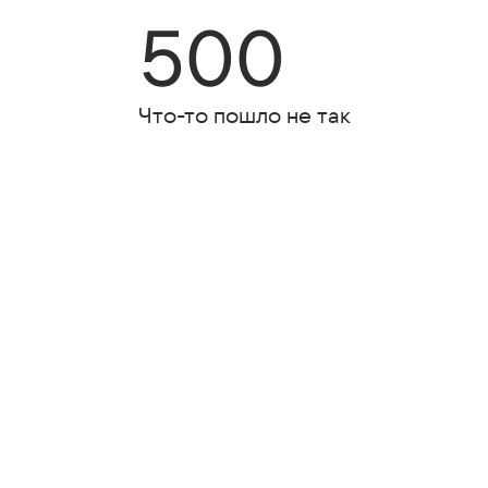
500
Что-то пошло не так