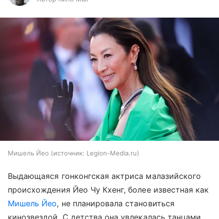
Мишель Йео
источник:
Legion-Media.ru
Выдающаяся гонконгская актриса малазийского
происхождения Йео Чу Кхенг, более известная как
Мишель Йео
, не планировала становиться
кинозвездой. С детства она увлекалась танцами,