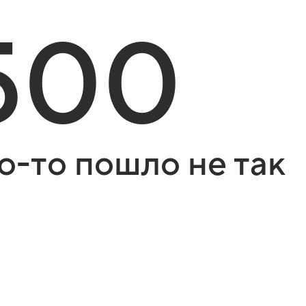
500
о-то пошло не так