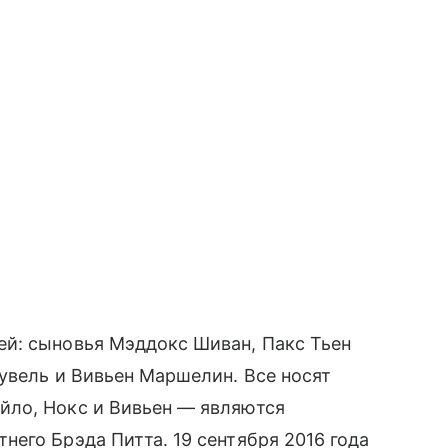
й: сыновья Мэддокс Шиван, Пакс Тьен
увель и Вивьен Маршелин. Все носят
йло, Нокс и Вивьен — являются
его Брэда Питта. 19 сентября 2016 года