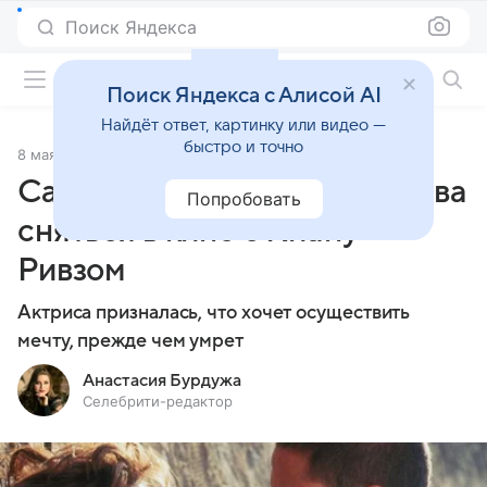
Поиск Яндекса
Фильмы онлайн
Поиск Яндекса с Алисой AI
Найдёт ответ, картинку или видео —
быстро и точно
8 мая 2024
Источник:
Кино Mail
Сандра Буллок мечтает снова
Попробовать
сняться в кино с Киану
Ривзом
Актриса призналась, что хочет осуществить
мечту, прежде чем умрет
Анастасия Бурдужа
Селебрити-редактор