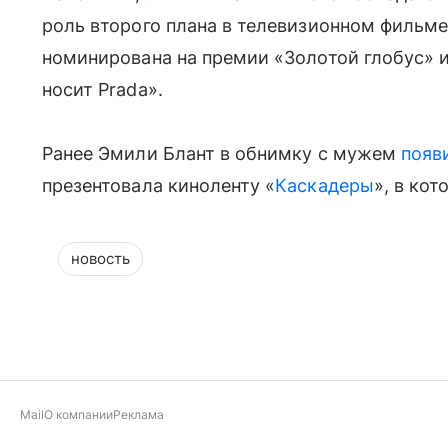
роль второго плана в телевизионном фильме
номинирована на премии «Золотой глобус» и
носит Prada».
Ранее Эмили Блант в обнимку с мужем
появ
презентовала киноленту «
Каскадеры
», в ко
новость
Mail
О компании
Реклама