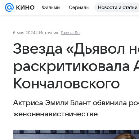
Фильмы
Сериалы
Новости и статьи
6 мая 2024
Источник:
Газета.Ru
Звезда «Дьявол н
раскритиковала 
Кончаловского
Актриса Эмили Блант обвинила ро
женоненавистничестве