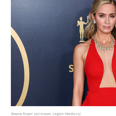
Эмили Блант
источник:
Legion-Media.ru