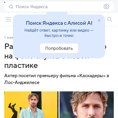
Поиск Яндекса
Фильмы онлайн
Поиск Яндекса с Алисой AI
Найдёт ответ, картинку или видео —
быстро и точно
1 мая 2024
Источник:
Газета.Ru
Райан Гослинг показал лицо
Попробовать
на фоне слухов о новой
пластике
Актер посетил премьеру фильма «Каскадеры» в
Лос-Анджелесе