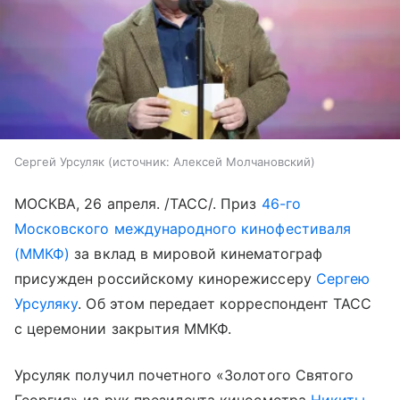
Сергей Урсуляк
источник:
Алексей Молчановский
МОСКВА, 26 апреля. /ТАСС/. Приз
46-го
Московского международного кинофестиваля
(ММКФ)
за вклад в мировой кинематограф
присужден российскому кинорежиссеру
Сергею
Урсуляку
. Об этом передает корреспондент ТАСС
с церемонии закрытия ММКФ.
Урсуляк получил почетного «Золотого Святого
Георгия» из рук президента киносмотра
Никиты