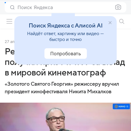
Поиск Яндекса
Фильмы онлайн
Поиск Яндекса с Алисой AI
Найдёт ответ, картинку или видео —
быстро и точно
27 апреля 2024
Источник:
ТАСС
Режиссер Сергей Урсуляк
Попробовать
получил приз ММКФ за вклад
в мировой кинематограф
«Золотого Святого Георгия» режиссеру вручил
президент кинофестиваля Никита Михалков