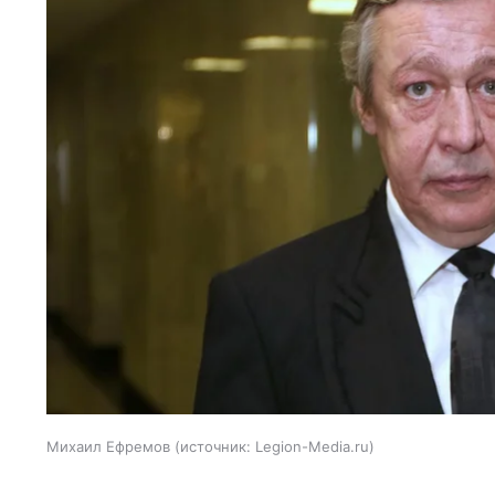
Михаил Ефремов
источник:
Legion-Media.ru