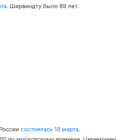
ла
. Ширвиндту было 89 лет.
 России
состоялась 18 марта
.
3:00 по московскому времени. Церемонию