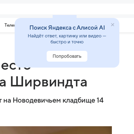
Телепрограмма
Звезды
Поиск Яндекса с Алисой AI
Найдёт ответ, картинку или видео —
быстро и точно
Попробовать
место
ха Ширвиндта
т на Новодевичьем кладбище 14