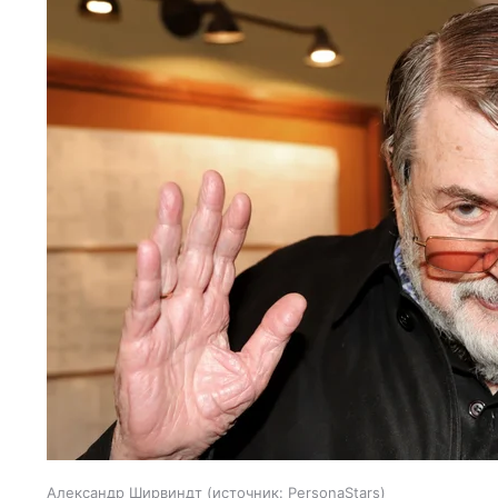
Александр Ширвиндт
источник:
PersonaStars