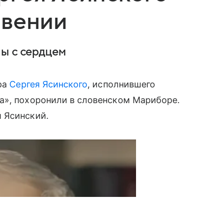
овении
ы с сердцем
ера
Сергея Ясинского
, исполнившего
а», похоронили в словенском Мариборе.
 Ясинский.