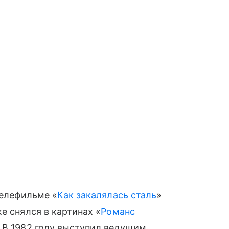
телефильме «
Как закалялась сталь
»
е снялся в картинах «
Романс
. В 1982 году выступил ведущим