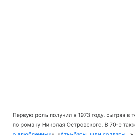
Первую роль получил в 1973 году, сыграв в 
по роману Николая Островского. В 70-е такж
о влюбленных
», «
Аты-баты, шли солдаты…
»