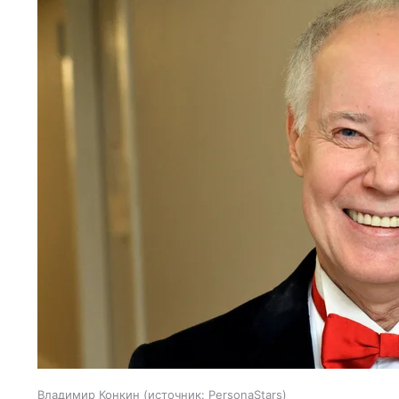
Владимир Конкин
источник:
PersonaStars