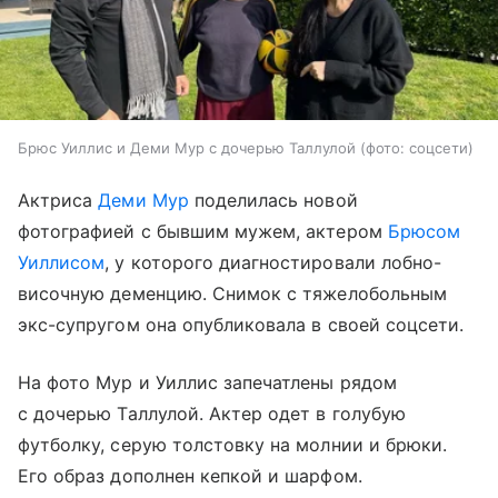
Брюс Уиллис и Деми Мур с дочерью Таллулой (фото: соцсети)
Актриса
Деми Мур
поделилась новой
фотографией с бывшим мужем, актером
Брюсом
Уиллисом
, у которого диагностировали лобно-
височную деменцию. Снимок с тяжелобольным
экс-супругом она опубликовала в своей соцсети.
На фото Мур и Уиллис запечатлены рядом
с дочерью Таллулой. Актер одет в голубую
футболку, серую толстовку на молнии и брюки.
Его образ дополнен кепкой и шарфом.