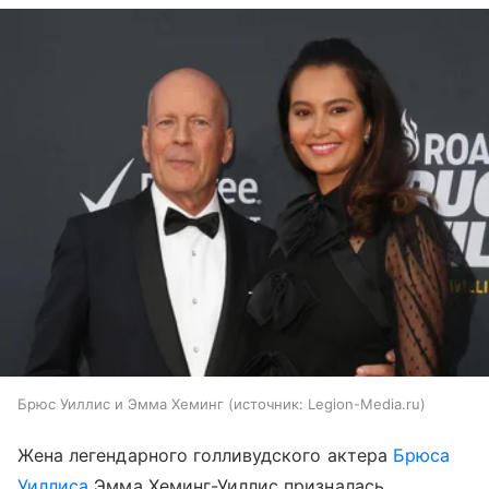
Брюс Уиллис и Эмма Хеминг
источник:
Legion-Media.ru
Жена легендарного голливудского актера
Брюса
Уиллиса
Эмма Хеминг-Уиллис призналась,