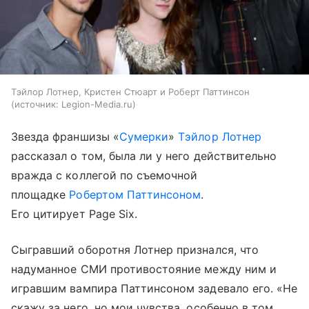
Тэйлор Лотнер, Кристен Стюарт и Роберт Паттинсон
источник:
Legion-Media.ru
Звезда франшизы «
Сумерки
»
Тэйлор Лотнер
рассказал о том, была ли у него действительно
вражда с коллегой по съемочной
площадке
Робертом Паттинсоном
.
Его цитирует Page Six.
Сыгравший оборотня Лотнер признался, что
надуманное СМИ противостояние между ним и
игравшим вампира Паттинсоном задевало его. «Не
скажу за него, но мои чувства, особенно в том