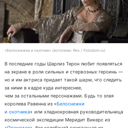
«Белоснежка и охотник»
источник:
Rex / Fotodom.ru
В последние годы Шарлиз Терон любит появляться
на экране в роли сильных и стервозных героинь —
но и им актриса придает такой шарм, что следить
за ними в кадре куда интереснее,
чем за остальными персонажами. Будь то злая
королева Равенна из «
Белоснежки
и охотника
» или хладнокровная руководительница
космической экспедиции Меридит Викерс из
«
Прометея
», без колебаний сжигающая из