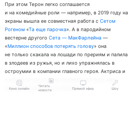
При этом Терон легко соглашается
и на комедийные роли — например, в 2019 году на
экраны вышла ее совместная работа с
Сетом
Рогеном
«
Та еще парочка
». А в пародийном
вестерне другого
Сета — МакФарлейна
—
«
Миллион способов потерять голову
» она
не только скакала на лошади по прериям и палила
в злодеев из ружья, но и лихо упражнялась в
остроумии в компании главного героя. Актриса и
в жизни остра на язык, доказательством чему
Читать
служат ее реплики из интервью.
Кино онлайн
Прямой эфир
Шоу
новости
Выберите комментарий
Выберите комментарий
Выберите комментарий
Все, что я знаю о любви, я выучила из фильма
«
Всплеск
». И за то, что я до сих пор одна,
благодарите Тома Хэнкса и
Дэрил Ханну.
Информация полезная и актуальная
Информация полезная и актуальная
Информация полезная и актуальная
Заголовок вводит в заблуждение
Заголовок вводит в заблуждение
Заголовок вводит в заблуждение