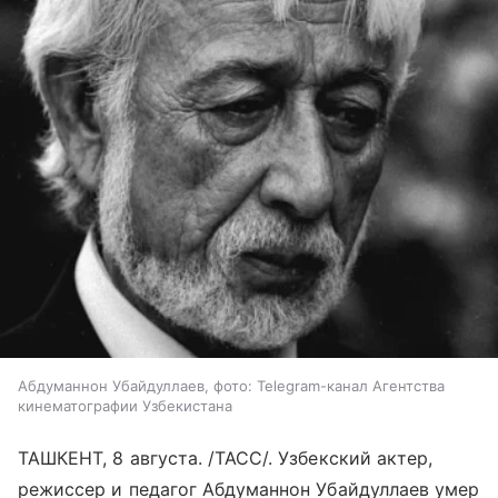
Абдуманнон Убайдуллаев, фото: Telegram-канал Агентства
кинематографии Узбекистана
ТАШКЕНТ, 8 августа. /ТАСС/. Узбекский актер,
режиссер и педагог Абдуманнон Убайдуллаев умер