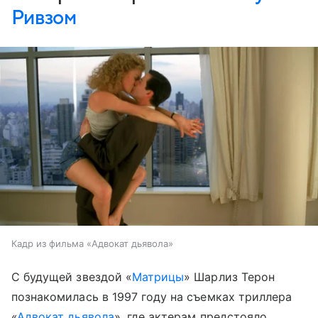
Ривзом
Кадр из фильма «Адвокат дьявола»
С будущей звездой «
Матрицы
» Шарлиз Терон
познакомилась в 1997 году на съемках триллера
«
Адвокат дьявола
», где актерам предстояло