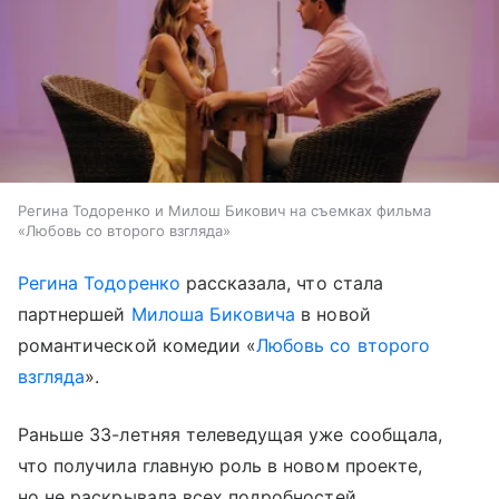
Регина Тодоренко и Милош Бикович на съемках фильма
«Любовь со второго взгляда»
Регина Тодоренко
рассказала, что стала
партнершей
Милоша Биковича
в новой
романтической комедии «
Любовь со второго
взгляда
».
Раньше 33-летняя телеведущая уже сообщала,
что получила главную роль в новом проекте,
но не раскрывала всех подробностей.