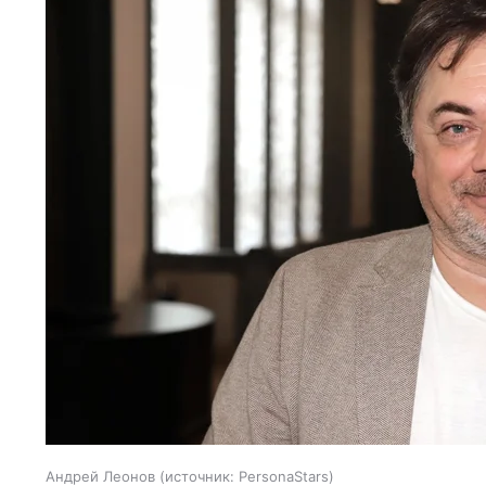
Андрей Леонов
источник:
PersonaStars