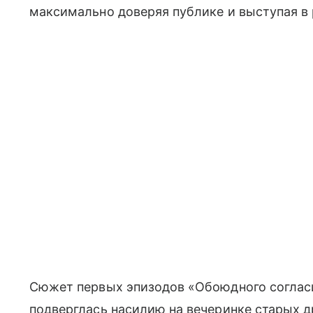
максимально доверяя публике и выступая в
Сюжет первых эпизодов «Обоюдного соглас
подверглась насилию на вечеринке старых д