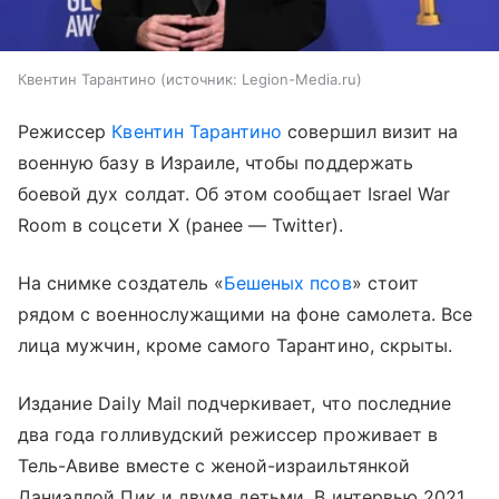
Квентин Тарантино
источник:
Legion-Media.ru
Режиссер
Квентин Тарантино
совершил визит на
военную базу в Израиле, чтобы поддержать
боевой дух солдат. Об этом сообщает Israel War
Room в cоцсети X (ранее — Twitter).
На снимке создатель «
Бешеных псов
» стоит
рядом с военнослужащими на фоне самолета. Все
лица мужчин, кроме самого Тарантино, скрыты.
Издание Daily Mail подчеркивает, что последние
два года голливудский режиссер проживает в
Тель-Авиве вместе с женой-израильтянкой
Даниэллой Пик и двумя детьми. В интервью 2021