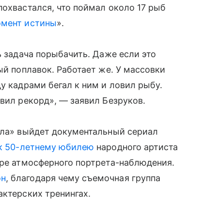
охвастался, что поймал около 17 рыб
мент истины
».
ь задача порыбачить. Даже если это
ый поплавок. Работает же. У массовки
у кадрами бегал к ним и ловил рыбу.
авил рекорд», — заявил Безруков.
ала» выйдет документальный сериал
к 50-летнему юбилею
народного артиста
нре атмосферного портрета-наблюдения.
он
, благодаря чему съемочная группа
актерских тренингах.