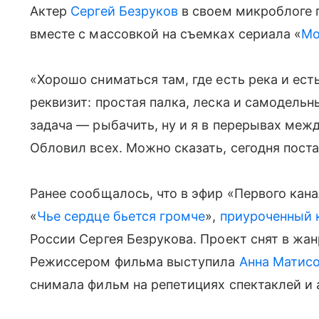
Актер
Сергей Безруков
в своем микроблоге п
вместе с массовкой на съемках сериала «
Мо
«Хорошо сниматься там, где есть река и ест
реквизит: простая палка, леска и самодельн
задача — рыбачить, ну и я в перерывах межд
Обловил всех. Можно сказать, сегодня пост
Ранее сообщалось, что в эфир «Первого кан
«
Чье сердце бьется громче
»,
приуроченный 
России Сергея Безрукова. Проект снят в жа
Режиссером фильма выступила
Анна Матис
снимала фильм на репетициях спектаклей и 