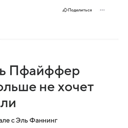
Поделиться
ль Пфайффер
ольше не хочет
оли
але с Эль Фаннинг