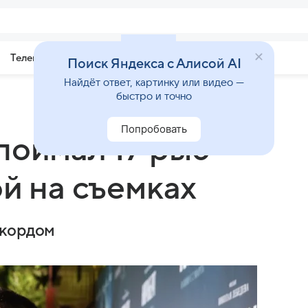
Телепрограмма
Звезды
Поиск Яндекса с Алисой AI
Найдёт ответ, картинку или видео —
быстро и точно
Попробовать
поймал 17 рыб
й на съемках
екордом