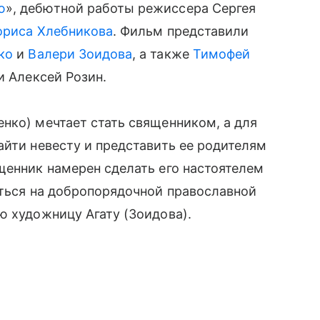
ю
», дебютной работы режиссера Сергея
ориса Хлебникова
. Фильм представили
ко
и
Валери Зоидова
, а также
Тимофей
и Алексей Розин.
нко) мечтает стать священником, а для
айти невесту и представить ее родителям
ященник намерен сделать его настоятелем
иться на добропорядочной православной
ю художницу Агату (Зоидова).