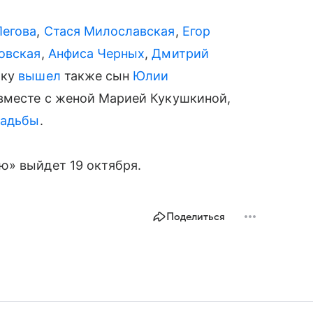
Пегова
,
Стася Милославская
,
Егор
овская
,
Анфиса Черных
,
Дмитрий
жку
вышел
также сын
Юлии
вместе с женой Марией Кукушкиной,
вадьбы
.
ю» выйдет 19 октября.
Поделиться