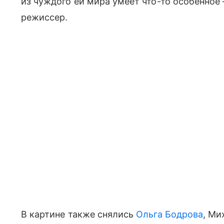
из чуждого ей мира умеет что-то особенное 
режиссер.
В картине также снялись
Ольга Бодрова
, Ми