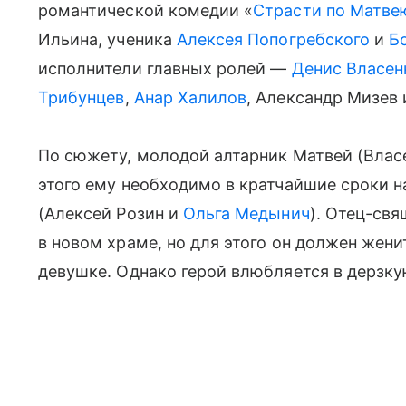
романтической комедии «
Страсти по Матве
Ильина, ученика
Алексея Попогребского
и
Б
исполнители главных ролей —
Денис Власен
Трибунцев
,
Анар Халилов
, Александр Мизев 
По сюжету, молодой алтарник Матвей (Власе
этого ему необходимо в кратчайшие сроки н
(Алексей Розин и
Ольга Медынич
). Отец-св
в новом храме, но для этого он должен жен
девушке. Однако герой влюбляется в дерзку