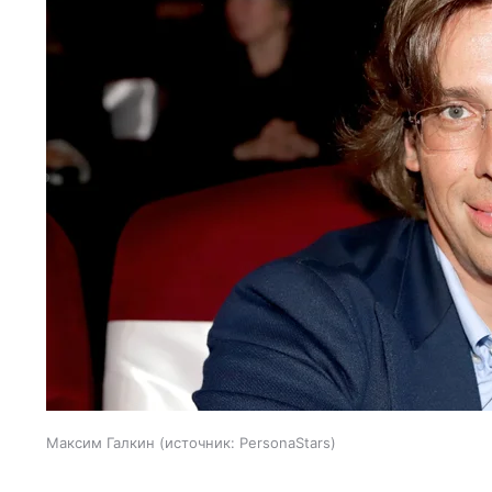
Максим Галкин
источник:
PersonaStars