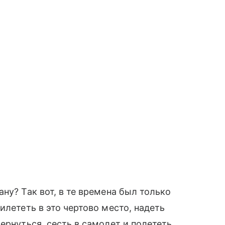
ну? Так вот, в те времена был только
илететь в это чертово место, надеть
ернуться, сесть в самолет и полететь,