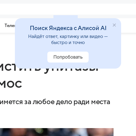
Телепрограмма
Звезды
Поиск Яндекса с Алисой AI
Найдёт ответ, картинку или видео —
быстро и точно
Попробовать
истить унитазы
смос
римется за любое дело ради места