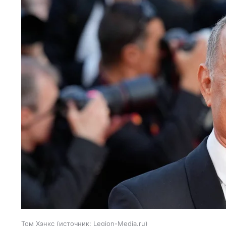
Том Хэнкс
источник:
Legion-Media.ru