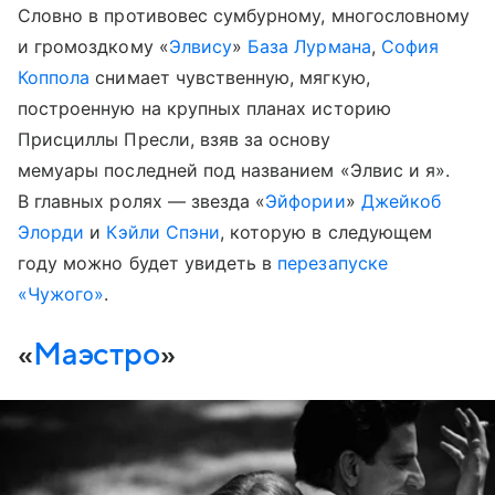
Словно в противовес сумбурному, многословному
и громоздкому «
Элвису
»
База Лурмана
,
София
Коппола
снимает чувственную, мягкую,
построенную на крупных планах историю
Присциллы Пресли, взяв за основу
мемуары последней под названием «Элвис и я».
В главных ролях — звезда «
Эйфории
»
Джейкоб
Элорди
и
Кэйли Спэни
, которую в следующем
году можно будет увидеть в
перезапуске
«Чужого»
.
«
Маэстро
»