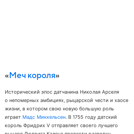
«
Меч короля
»
Исторический эпос датчанина Николая Арселя
о непомерных амбициях, рыцарской чести и хаосе
жизни, в котором свою новую большую роль
играет
Мадс Миккельсен
. В 1755 году датский
король Фридрих V отправляет своего лучшего
рыцаря Людвига Калена провести разведку