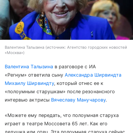
Валентина Талызина
источник:
Агентство городских новостей
«Москва»
Валентина Талызина
в разговоре с ИА
«Регнум» ответила сыну
Александра Ширвиндта
Михаилу Ширвиндту
, который отнес ее к
«полоумным старушкам» после резонансного
интервью актрисы
Вячеславу Манучарову
.
«Можете ему передать, что полоумная старуха
играет в театре Моссовета 65 лет. Как его
дедушка или отец. Эта полоумная старуха сейчас