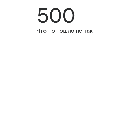
500
Что-то пошло не так