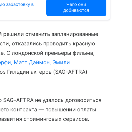
ю забастовку в
Чего они
добиваются
ий решили отменить запланированные
сти, отказались проводить красную
е. С лондонской премьеры фильма,
ерфи, Мэтт Дэймон, Эмили
оюз Гильдии актеров (SAG-AFTRA)
то SAG-AFTRA не удалось договориться
него контракта — повышении оплаты
развития стриминговых сервисов.