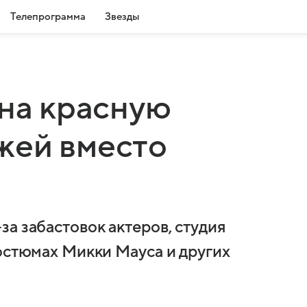
Телепрограмма
Звезды
 на красную
жей вместо
а забастовок актеров, студия
костюмах Микки Мауса и других