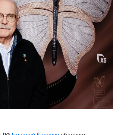
т РФ
Николай Бурляев
обладает