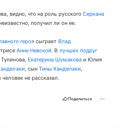
ва, видно, что на роль русского
Серкана
неизвестно, получил ли он ее.
лавного героя
сыграет
Влад
ктрисе
Анне Невской
. В
лучших подруг
 Тулинова,
Екатерина Шумакова
и Юлия
Канделаки
, сын
Тины Канделаки
,
 человек не рассказал.
Поделиться