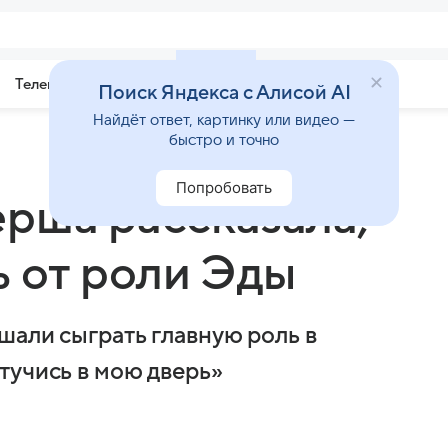
Телепрограмма
Звезды
Поиск Яндекса с Алисой AI
Найдёт ответ, картинку или видео —
быстро и точно
Попробовать
рша рассказала,
ь от роли Эды
шали сыграть главную роль в
тучись в мою дверь»