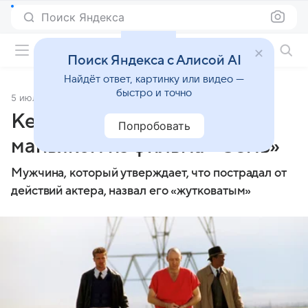
Поиск Яндекса
Фильмы онлайн
Поиск Яндекса с Алисой AI
Найдёт ответ, картинку или видео —
быстро и точно
5 июля 2023
Источник:
Lenta.Ru
Кевина Спейси сравнили с
Попробовать
маньяком из фильма «Семь»
Мужчина, который утверждает, что пострадал от
действий актера, назвал его «жутковатым»