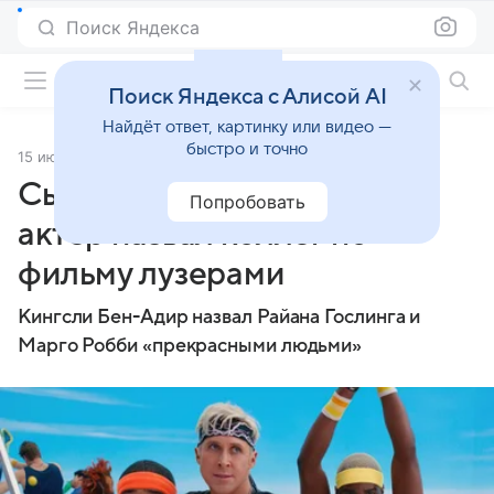
Поиск Яндекса
Фильмы онлайн
Поиск Яндекса с Алисой AI
Найдёт ответ, картинку или видео —
быстро и точно
15 июня 2023
Источник:
Газета.Ru
Сыгравший в «Барби» Кена
Попробовать
актер назвал коллег по
фильму лузерами
Кингсли Бен-Адир назвал Райана Гослинга и
Марго Робби «прекрасными людьми»