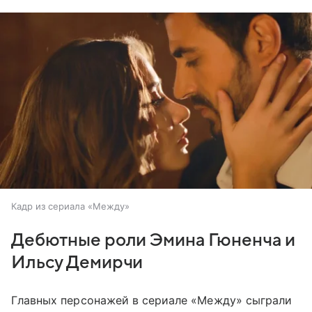
Кадр из сериала «Между»
Дебютные роли Эмина Гюненча и
Ильсу Демирчи
Главных персонажей в сериале «Между» сыграли