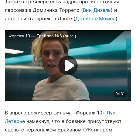
Также в трейлере есть кадры противостояния
персонажа Доминика Торрето (
Вин Дизель
) и
антагониста проекта Данте (
Джейсон Момоа
).
В апреле режиссер фильма «Форсаж 10»
Луи
Летерье
намекнул, что в боевике присутствуют
сцены с персонажем Брайаном О'Коннором.