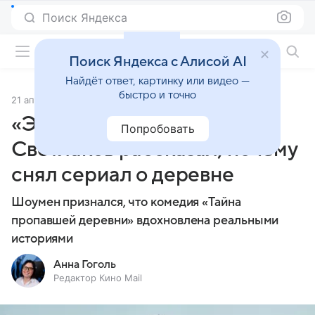
Поиск Яндекса
Фильмы онлайн
Поиск Яндекса с Алисой AI
Найдёт ответ, картинку или видео —
быстро и точно
21 апреля 2023
Источник:
Кино Mail
«Это все внутри сидит»:
Попробовать
Светлаков рассказал, почему
снял сериал о деревне
Шоумен признался, что комедия «Тайна
пропавшей деревни» вдохновлена реальными
историями
Анна Гоголь
Редактор Кино Mail