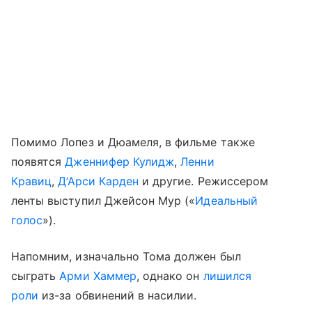
Помимо Лопез и Дюамеля, в фильме также
появятся
Дженнифер Кулидж
,
Ленни
Кравиц
,
Д’Арси Карден
и другие. Режиссером
ленты выступил Джейсон Мур («
Идеальный
голос
»).
Напомним, изначально Тома должен был
сыграть
Арми Хаммер
, однако он
лишился
роли
из-за обвинений в насилии.