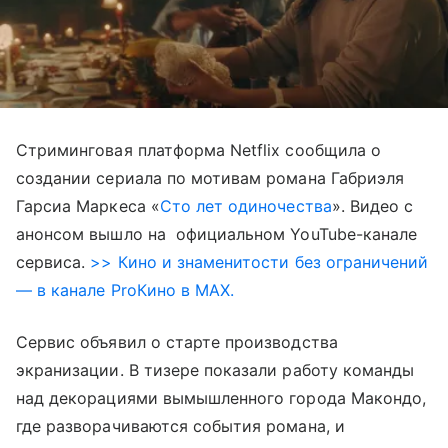
Стриминговая платформа Netflix сообщила о
создании сериала по мотивам романа Габриэля
Гарсиа Маркеса «
Сто лет одиночества
». Видео с
анонсом вышло на официальном YouTube-канале
сервиса.
>> Кино и знаменитости без ограничений
— в канале ProКино в MAX.
Сервис объявил о старте производства
экранизации. В тизере показали работу команды
над декорациями вымышленного города Макондо,
где разворачиваются события романа, и