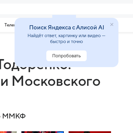
Телепрограмма
Звезды
Поиск Яндекса с Алисой AI
Найдёт ответ, картинку или видео —
быстро и точно
Попробовать
Тодоренко:
ии Московского
го ММКФ