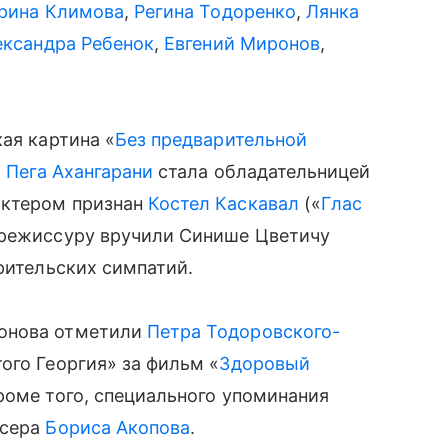
рина Климова
,
Регина Тодоренко
,
Лянка
ександра Ребенок
,
Евгений Миронов
,
ая картина «
Без предварительной
а
Пега Ахангарани
стала обладательницей
актером признан
Костел Каскавал
(«
Глас
ю режиссуру вручили Синише Цветичу
рительских симпатий.
ронова отметили
Петра Тодоровского-
го Георгия» за фильм «
Здоровый
роме того, специального упоминания
ссера
Бориса Акопова
.