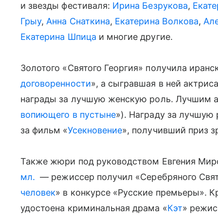
и звезды фестиваля:
Ирина Безрукова
,
Екате
Грыу
,
Анна Снаткина
,
Екатерина Волкова
,
Ал
Екатерина Шпица
и многие другие.
Золотого «Святого Георгия» получила иранск
договоренности
», а сыгравшая в ней актрис
награды за лучшую женскую роль. Лучшим 
вопиющего в пустыне
»). Награду за лучшу
за фильм «
Усекновение
», получивший приз з
Также жюри под руководством Евгения Ми
мл.
— режиссер получил «Серебряного Свято
человек
» в конкурсе «Русские премьеры». К
удостоена криминальная драма «
Кэт
» режи