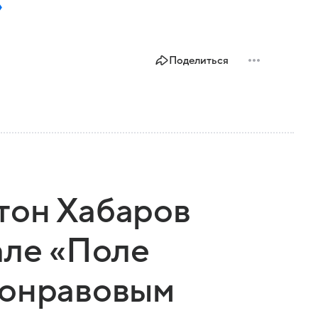
»
Поделиться
тон Хабаров
але «Поле
ронравовым