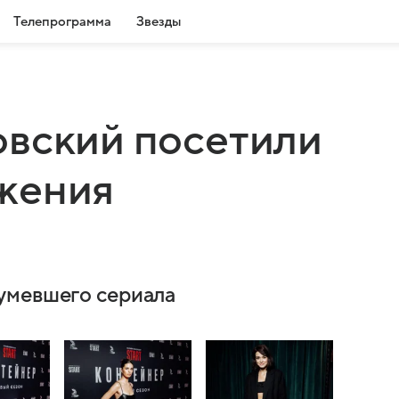
Телепрограмма
Звезды
овский посетили
жения
умевшего сериала