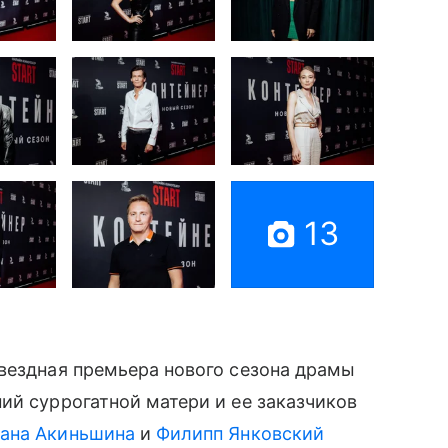
13
вездная премьера нового сезона драмы
ий суррогатной матери и ее заказчиков
ана Акиньшина
и
Филипп Янковский