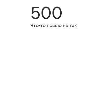
500
Что-то пошло не так