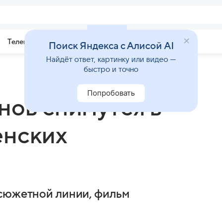
Телепрограмма
Звезды
Поиск Яндекса с Алисой AI
Найдёт ответ, картинку или видео —
быстро и точно
Попробовать
нов снимутся в
енских
 сюжетной линии, фильм