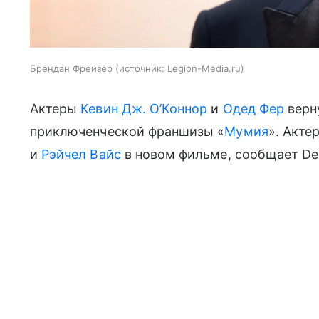
Брендан Фрейзер
источник:
Legion-Media.ru
Актеры
Кевин Дж. О’Коннор
и
Одед Фер
верну
приключенческой франшизы «
Мумия
». Акте
и
Рэйчел Вайс
в новом фильме, сообщает Dea