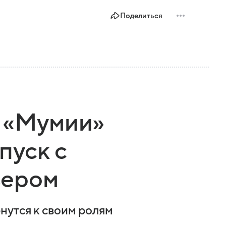
Поделиться
й «Мумии»
пуск с
зером
нутся к своим ролям