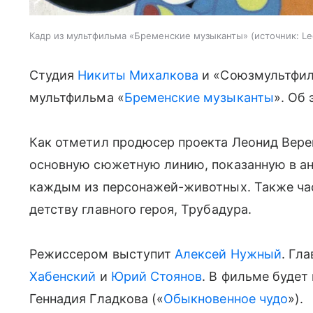
Кадр из мультфильма «Бременские музыканты»
источник:
Le
Студия
Никиты Михалкова
и «Союзмультфил
мультфильма «
Бременские музыканты
». Об
Как отметил продюсер проекта Леонид Верещ
основную сюжетную линию, показанную в ан
каждым из персонажей-животных. Также час
детству главного героя, Трубадура.
Режиссером выступит
Алексей Нужный
. Гл
Хабенский
и
Юрий Стоянов
. В фильме будет
Геннадия Гладкова («
Обыкновенное чудо
»).