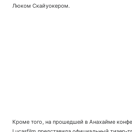
Люком Скайуокером.
Кроме того, на прошедшей в Анахайме конфер
Lucasfilm представила официальный тизер-т