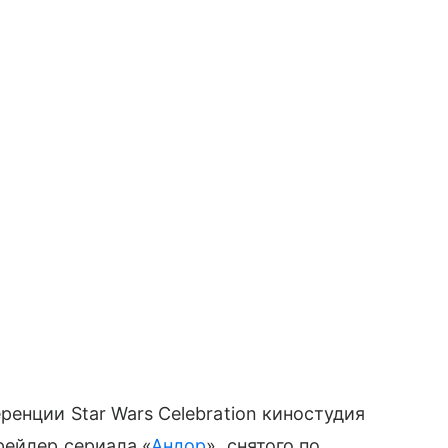
енции Star Wars Celebration киностудия
рейлер сериала «
Андор
», снятого по