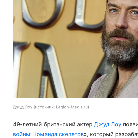
Джуд Лоу
источник:
Legion-Media.ru
49-летний британский актер
Джуд Лоу
появи
войны: Команда скелетов
», который разраб