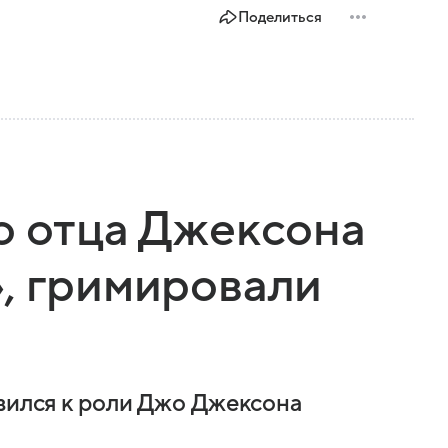
Поделиться
о отца Джексона
, гримировали
овился к роли Джо Джексона