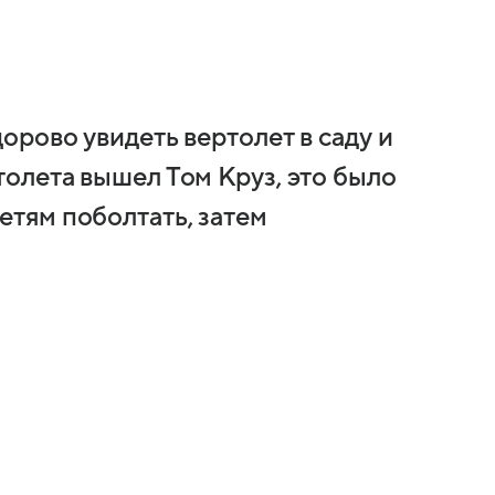
дорово увидеть вертолет в саду и
толета вышел Том Круз, это было
етям поболтать, затем