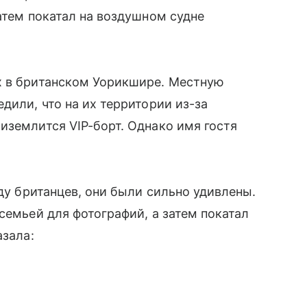
атем покатал на воздушном судне
х в британском Уорикшире. Местную
дили, что на их территории из-за
иземлится VIP-борт. Однако имя гостя
аду британцев, они были сильно удивлены.
семьей для фотографий, а затем покатал
азала: