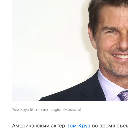
Том Круз
источник:
Legion-Media.ru
Американский актер
Том Круз
во время съе