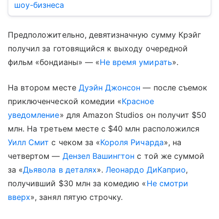
шоу-бизнеса
Предположительно, девятизначную сумму Крэйг
получил за готовящийся к выходу очередной
фильм «бондианы» — «
Не время умирать
».
На втором месте
Дуэйн Джонсон
— после съемок
приключенческой комедии «
Красное
уведомление
» для Amazon Studios он получит $50
млн. На третьем месте с $40 млн расположился
Уилл Смит
с чеком за «
Короля Ричарда
», на
четвертом —
Дензел Вашингтон
с той же суммой
за «
Дьявола в деталях
».
Леонардо ДиКаприо
,
получивший $30 млн за комедию «
Не смотри
вверх
», занял пятую строчку.