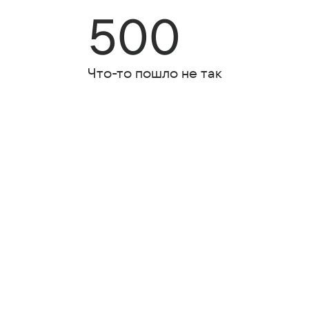
500
Что-то пошло не так