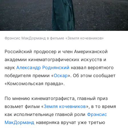
Фрэнсис МакДорманд в фильме «Земля кочевников»
Российский продюсер и член Американской
академии кинематографических искусств и
наук
Александр Роднянский
назвал вероятного
победителя премии «
Оскар
». Об этом сообщает
«Комсомольская правда».
По мнению кинематографиста, главный приз
возьмет фильм «
Земля кочевников
», в то время
как исполнительнице главной роли
Фрэнсис
МакДорманд
наверняка вручат уже третью