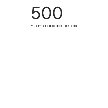
500
Что-то пошло не так